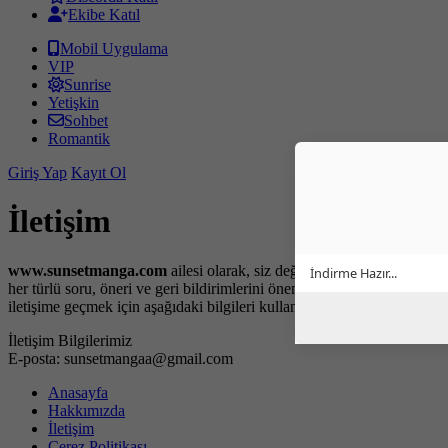
Ekibe Katıl
Mobil Uygulama
VIP
Sunrise
Yetişkin
Sohbet
Romantik
Giriş Yap
Kayıt Ol
İletişim
www.sunsetmanga.com
ailesi olarak, siz değerli okuyucularımızın
İndirme Hazır...
her türlü soru, öneri ve geri bildirimlerini önemsiyoruz. Bizimle
iletişime geçmek için aşağıdaki bilgileri kullanabilirsiniz:
İletişim Bilgilerimiz
E-posta:
sunsetmangaa@gmail.com
Anasayfa
Hakkımızda
İletişim
Çerez Politikası