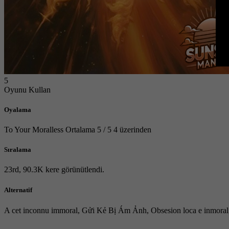
5
Oyunu Kullan
Oyalama
To Your Moralless
Ortalama
5
/
5
4
üzerinden
Sıralama
23rd, 90.3K kere görünütlendi.
Alternatif
A cet inconnu immoral, Gửi Kẻ Bị Ám Ảnh, Obsesion loca e inm