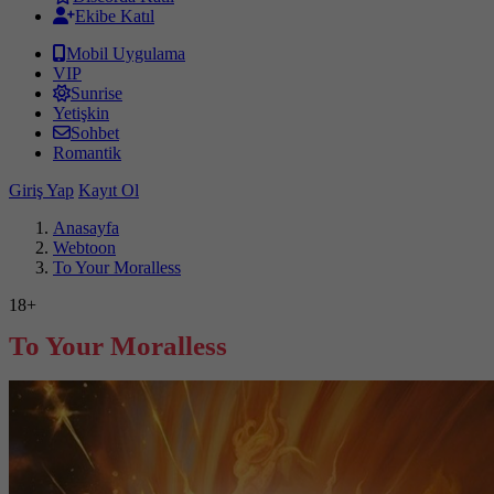
Ekibe Katıl
Mobil Uygulama
VIP
Sunrise
Yetişkin
Sohbet
Romantik
Giriş Yap
Kayıt Ol
Anasayfa
Webtoon
To Your Moralless
18+
To Your Moralless