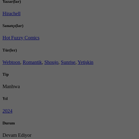
Yazar(lar)
Hirachell
Sanatçı(lar)
Hot Fuzzy Comics
Tür(ler)
Webtoon
,
Romantik
,
Shoujo
,
Sunrise
,
Yetişkin
Tip
Manhwa
Yıl
2024
Durum
Devam Ediyor