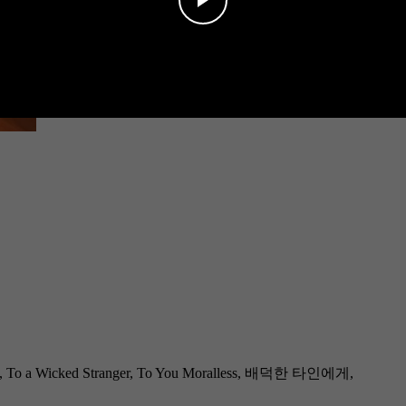
oral, To a Wicked Stranger, To You Moralless, 배덕한 타인에게,